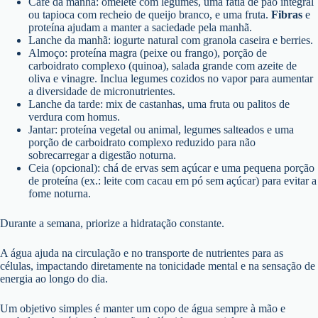
Café da manhã: omelete com legumes, uma fatia de pão integral
ou tapioca com recheio de queijo branco, e uma fruta.
Fibras
e
proteína ajudam a manter a saciedade pela manhã.
Lanche da manhã: iogurte natural com granola caseira e berries.
Almoço: proteína magra (peixe ou frango), porção de
carboidrato complexo (quinoa), salada grande com azeite de
oliva e vinagre. Inclua legumes cozidos no vapor para aumentar
a diversidade de micronutrientes.
Lanche da tarde: mix de castanhas, uma fruta ou palitos de
verdura com homus.
Jantar: proteína vegetal ou animal, legumes salteados e uma
porção de carboidrato complexo reduzido para não
sobrecarregar a digestão noturna.
Ceia (opcional): chá de ervas sem açúcar e uma pequena porção
de proteína (ex.: leite com cacau em pó sem açúcar) para evitar a
fome noturna.
Durante a semana, priorize a hidratação constante.
A água ajuda na circulação e no transporte de nutrientes para as
células, impactando diretamente na tonicidade mental e na sensação de
energia ao longo do dia.
Um objetivo simples é manter um copo de água sempre à mão e