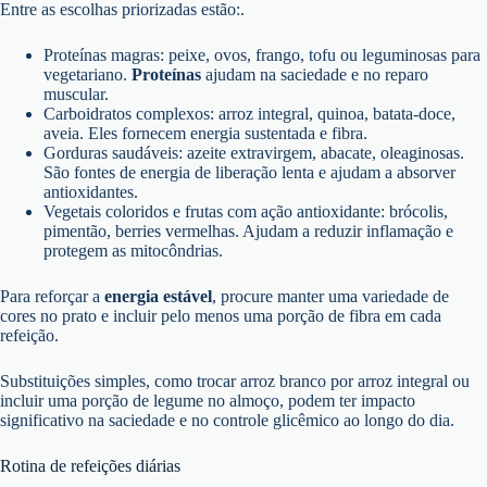
Entre as escolhas priorizadas estão:.
Proteínas magras: peixe, ovos, frango, tofu ou leguminosas para
vegetariano.
Proteínas
ajudam na saciedade e no reparo
muscular.
Carboidratos complexos: arroz integral, quinoa, batata-doce,
aveia. Eles fornecem energia sustentada e fibra.
Gorduras saudáveis: azeite extravirgem, abacate, oleaginosas.
São fontes de energia de liberação lenta e ajudam a absorver
antioxidantes.
Vegetais coloridos e frutas com ação antioxidante: brócolis,
pimentão, berries vermelhas. Ajudam a reduzir inflamação e
protegem as mitocôndrias.
Para reforçar a
energia estável
, procure manter uma variedade de
cores no prato e incluir pelo menos uma porção de fibra em cada
refeição.
Substituições simples, como trocar arroz branco por arroz integral ou
incluir uma porção de legume no almoço, podem ter impacto
significativo na saciedade e no controle glicêmico ao longo do dia.
Rotina de refeições diárias