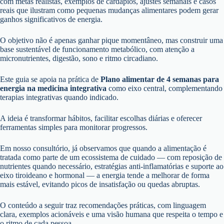
com metas realistas, exemplos de cardápios, ajustes semanais e casos
reais que ilustram como pequenas mudanças alimentares podem gerar
ganhos significativos de energia.
O objetivo não é apenas ganhar pique momentâneo, mas construir uma
base sustentável de funcionamento metabólico, com atenção a
micronutrientes, digestão, sono e ritmo circadiano.
Este guia se apoia na prática de
Plano alimentar de 4 semanas para
energia na medicina integrativa
como eixo central, complementando
terapias integrativas quando indicado.
A ideia é transformar hábitos, facilitar escolhas diárias e oferecer
ferramentas simples para monitorar progressos.
Em nosso consultório, já observamos que quando a alimentação é
tratada como parte de um ecossistema de cuidado — com reposição de
nutrientes quando necessário, estratégias anti-inflamatórias e suporte ao
eixo tiroideano e hormonal — a energia tende a melhorar de forma
mais estável, evitando picos de insatisfação ou quedas abruptas.
O conteúdo a seguir traz recomendações práticas, com linguagem
clara, exemplos acionáveis e uma visão humana que respeita o tempo e
o ritmo de cada pessoa.