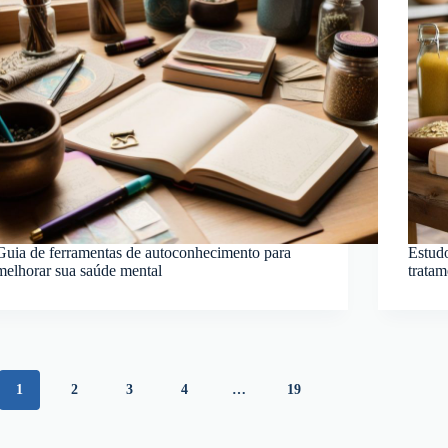
Guia de ferramentas de autoconhecimento para
Estudo
melhorar sua saúde mental
tratam
1
2
3
4
…
19