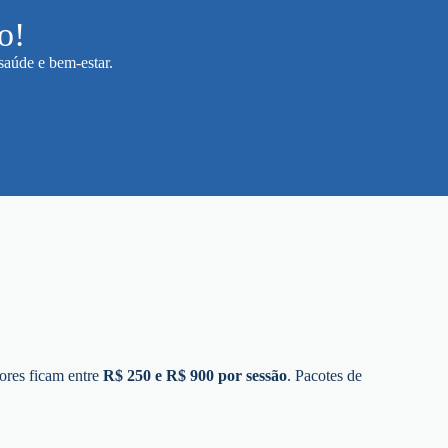
o!
saúde e bem-estar.
ores ficam entre
R$ 250 e R$ 900 por sessão
. Pacotes de