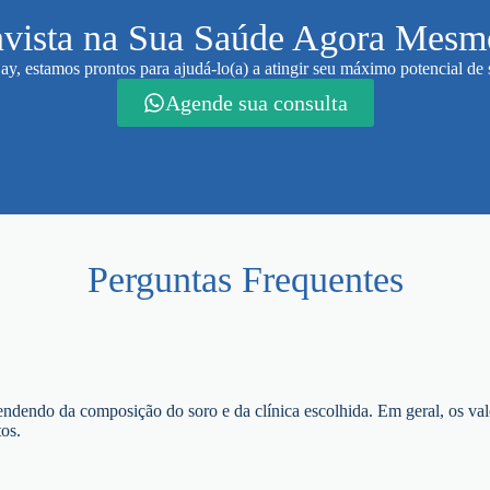
nvista na Sua Saúde Agora Mesm
y, estamos prontos para ajudá-lo(a) a atingir seu máximo potencial de 
Agende sua consulta
Perguntas Frequentes
endendo da composição do soro e da clínica escolhida. Em geral, os val
os.