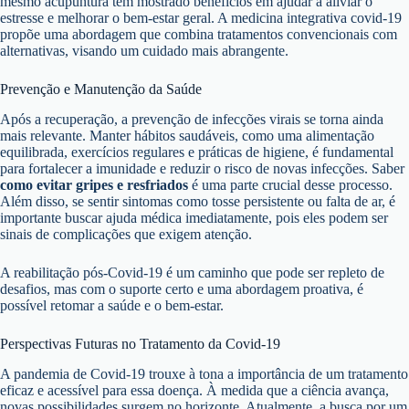
mesmo acupuntura têm mostrado benefícios em ajudar a aliviar o
estresse e melhorar o bem-estar geral. A medicina integrativa covid-19
propõe uma abordagem que combina tratamentos convencionais com
alternativas, visando um cuidado mais abrangente.
Prevenção e Manutenção da Saúde
Após a recuperação, a prevenção de infecções virais se torna ainda
mais relevante. Manter hábitos saudáveis, como uma alimentação
equilibrada, exercícios regulares e práticas de higiene, é fundamental
para fortalecer a imunidade e reduzir o risco de novas infecções. Saber
como evitar gripes e resfriados
é uma parte crucial desse processo.
Além disso, se sentir sintomas como tosse persistente ou falta de ar, é
importante buscar ajuda médica imediatamente, pois eles podem ser
sinais de complicações que exigem atenção.
A reabilitação pós-Covid-19 é um caminho que pode ser repleto de
desafios, mas com o suporte certo e uma abordagem proativa, é
possível retomar a saúde e o bem-estar.
Perspectivas Futuras no Tratamento da Covid-19
A pandemia de Covid-19 trouxe à tona a importância de um tratamento
eficaz e acessível para essa doença. À medida que a ciência avança,
novas possibilidades surgem no horizonte. Atualmente, a busca por um