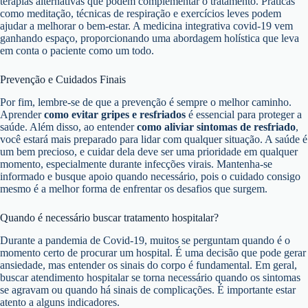
terapias alternativas que podem complementar o tratamento. Práticas
como meditação, técnicas de respiração e exercícios leves podem
ajudar a melhorar o bem-estar. A medicina integrativa covid-19 vem
ganhando espaço, proporcionando uma abordagem holística que leva
em conta o paciente como um todo.
Prevenção e Cuidados Finais
Por fim, lembre-se de que a prevenção é sempre o melhor caminho.
Aprender
como evitar gripes e resfriados
é essencial para proteger a
saúde. Além disso, ao entender
como aliviar sintomas de resfriado
,
você estará mais preparado para lidar com qualquer situação. A saúde é
um bem precioso, e cuidar dela deve ser uma prioridade em qualquer
momento, especialmente durante infecções virais. Mantenha-se
informado e busque apoio quando necessário, pois o cuidado consigo
mesmo é a melhor forma de enfrentar os desafios que surgem.
Quando é necessário buscar tratamento hospitalar?
Durante a pandemia de Covid-19, muitos se perguntam quando é o
momento certo de procurar um hospital. É uma decisão que pode gerar
ansiedade, mas entender os sinais do corpo é fundamental. Em geral,
buscar atendimento hospitalar se torna necessário quando os sintomas
se agravam ou quando há sinais de complicações. É importante estar
atento a alguns indicadores.