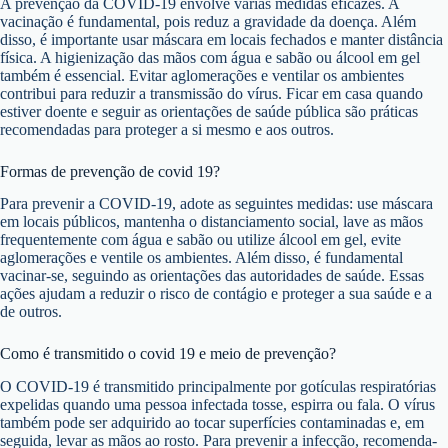
A prevenção da COVID-19 envolve várias medidas eficazes. A
vacinação é fundamental, pois reduz a gravidade da doença. Além
disso, é importante usar máscara em locais fechados e manter distância
física. A higienização das mãos com água e sabão ou álcool em gel
também é essencial. Evitar aglomerações e ventilar os ambientes
contribui para reduzir a transmissão do vírus. Ficar em casa quando
estiver doente e seguir as orientações de saúde pública são práticas
recomendadas para proteger a si mesmo e aos outros.
Formas de prevenção de covid 19?
Para prevenir a COVID-19, adote as seguintes medidas: use máscara
em locais públicos, mantenha o distanciamento social, lave as mãos
frequentemente com água e sabão ou utilize álcool em gel, evite
aglomerações e ventile os ambientes. Além disso, é fundamental
vacinar-se, seguindo as orientações das autoridades de saúde. Essas
ações ajudam a reduzir o risco de contágio e proteger a sua saúde e a
de outros.
Como é transmitido o covid 19 e meio de prevenção?
O COVID-19 é transmitido principalmente por gotículas respiratórias
expelidas quando uma pessoa infectada tosse, espirra ou fala. O vírus
também pode ser adquirido ao tocar superfícies contaminadas e, em
seguida, levar as mãos ao rosto. Para prevenir a infecção, recomenda-