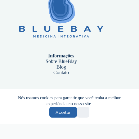
Informações
Sobre BlueBlay
Blog
Contato
Endereço
Nós usamos cookies para garantir que você tenha a melhor
Alameda Mamoré, 535 – 13º andar, Sala 1301
experiência em nosso site.
Alphaville Industrial, Barueri – SP
06454-040
Aceitar
Clinica BlueBay | Todos direitos reservados © 2026 .
Política de Privacidade
|
Termos e Condições
|
Mapa do Site