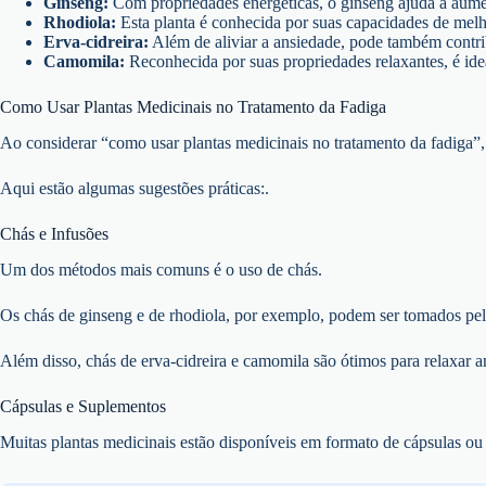
Ginseng:
Com propriedades energéticas, o ginseng ajuda a aument
Rhodiola:
Esta planta é conhecida por suas capacidades de melh
Erva-cidreira:
Além de aliviar a ansiedade, pode também contri
Camomila:
Reconhecida por suas propriedades relaxantes, é ide
Como Usar Plantas Medicinais no Tratamento da Fadiga
Ao considerar “como usar plantas medicinais no tratamento da fadiga”, é
Aqui estão algumas sugestões práticas:.
Chás e Infusões
Um dos métodos mais comuns é o uso de chás.
Os chás de ginseng e de rhodiola, por exemplo, podem ser tomados pel
Além disso, chás de erva-cidreira e camomila são ótimos para relaxar a
Cápsulas e Suplementos
Muitas plantas medicinais estão disponíveis em formato de cápsulas ou ta