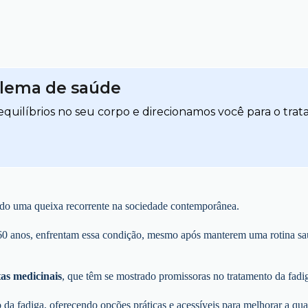
blema de saúde
quilíbrios no seu corpo e direcionamos você para o trat
nado uma queixa recorrente na sociedade contemporânea.
60 anos, enfrentam essa condição, mesmo após manterem uma rotina sau
tas medicinais
, que têm se mostrado promissoras no tratamento da fadi
da fadiga, oferecendo opções práticas e acessíveis para melhorar a qua