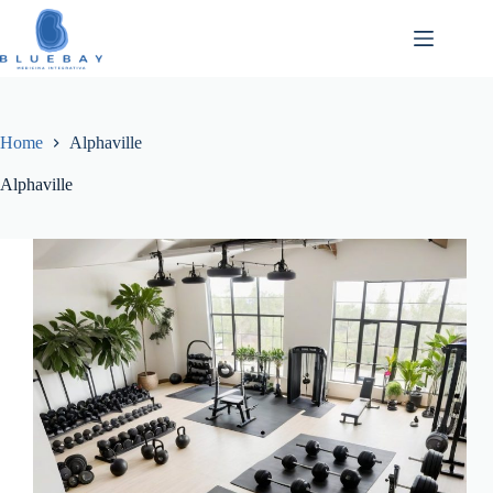
Pular
para
o
conteúdo
Home
Alphaville
Alphaville