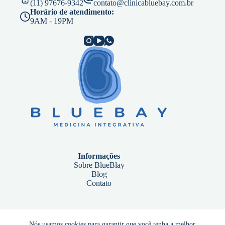
(11) 97676-9342
contato@clinicabluebay.com.br
Horário de atendimento:
9AM - 19PM
Informações
Sobre BlueBlay
Blog
Contato
Endereço
Nós usamos cookies para garantir que você tenha a melhor