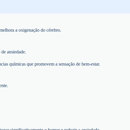
melhora a oxigenação do cérebro.
s de ansiedade.
tâncias químicas que promovem a sensação de bem-estar.
ente.
rar significativamente o humor e reduzir a ansiedade.