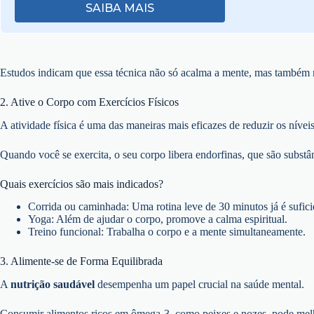
SAIBA MAIS
Estudos indicam que essa técnica não só acalma a mente, mas também 
2. Ative o Corpo com Exercícios Físicos
A atividade física é uma das maneiras mais eficazes de reduzir os nívei
Quando você se exercita, o seu corpo libera endorfinas, que são subs
Quais exercícios são mais indicados?
Corrida ou caminhada: Uma rotina leve de 30 minutos já é sufici
Yoga: Além de ajudar o corpo, promove a calma espiritual.
Treino funcional: Trabalha o corpo e a mente simultaneamente.
3. Alimente-se de Forma Equilibrada
A
nutrição saudável
desempenha um papel crucial na saúde mental.
Consumir alimentos ricos em ômega-3, como peixes e nozes, pode melho